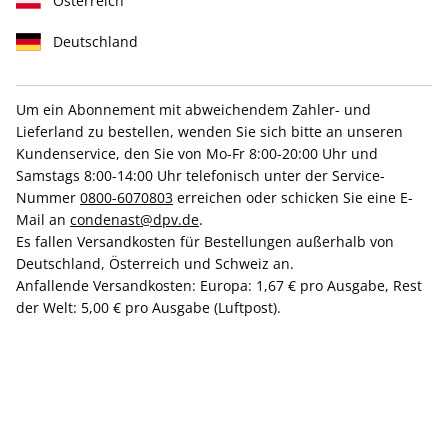
Österreich
Deutschland
Um ein Abonnement mit abweichendem Zahler- und
Lieferland zu bestellen, wenden Sie sich bitte an unseren
Hochwertige Prämie
Kundenservice, den Sie von Mo-Fr 8:00-20:00 Uhr und
VOGUE-Halbjahresabo
Samstags 8:00-14:00 Uhr telefonisch unter der Service-
Nummer
0800-6070803
erreichen oder schicken Sie eine E-
Mail an
condenast@dpv.de
.
Erscheinungsweise
10x jährlich
Es fallen Versandkosten für Bestellungen außerhalb von
Deutschland, Österreich und Schweiz an.
Mindestlaufzeit
5 Ausgaben
Anfallende Versandkosten: Europa: 1,67 € pro Ausgabe, Rest
Kündigungsfrist
Ein Monat, erstmals zum Ablauf der
der Welt: 5,00 € pro Ausgabe (Luftpost).
Mindestlaufzeit
Weitere Details
Lieferbeginn