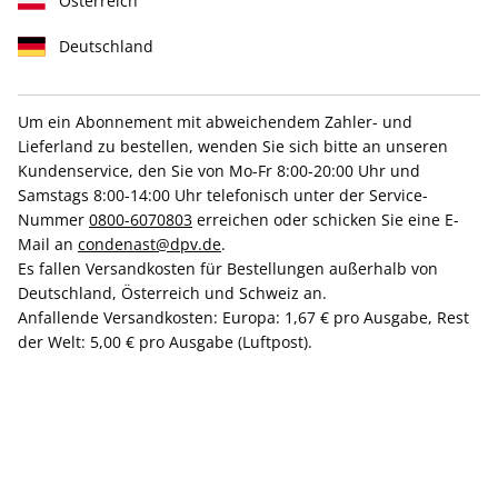
Österreich
Deutschland
Um ein Abonnement mit abweichendem Zahler- und
Tag der Kunst
für Sammlerherzen
Lieferland zu bestellen, wenden Sie sich bitte an unseren
Kundenservice, den Sie von Mo-Fr 8:00-20:00 Uhr und
AD Jahresabo - Kunstdeal
Samstags 8:00-14:00 Uhr telefonisch unter der Service-
Nummer
0800-6070803
erreichen oder schicken Sie eine E-
Mail an
condenast@dpv.de
.
Erscheinungsweise
10x jährlich
Es fallen Versandkosten für Bestellungen außerhalb von
Mindestlaufzeit
10 Ausgaben
Deutschland, Österreich und Schweiz an.
Anfallende Versandkosten: Europa: 1,67 € pro Ausgabe, Rest
Kündigungsfrist
Ein Monat, erstmals zum Ablauf der
der Welt: 5,00 € pro Ausgabe (Luftpost).
Mindestlaufzeit
Weitere Details
Lieferbeginn