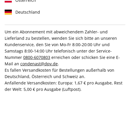
Österreich
Deutschland
Um ein Abonnement mit abweichendem Zahler- und
+ April Ausgabe on top
Small Spaces, Big Deal
Lieferland zu bestellen, wenden Sie sich bitte an unseren
Kundenservice, den Sie von Mo-Fr 8:00-20:00 Uhr und
AD-Jahresabo
Samstags 8:00-14:00 Uhr telefonisch unter der Service-
Nummer
0800-6070803
erreichen oder schicken Sie eine E-
Mail an
condenast@dpv.de
.
Erscheinungsweise
10x jährlich
Es fallen Versandkosten für Bestellungen außerhalb von
Mindestlaufzeit
10 Ausgaben
Deutschland, Österreich und Schweiz an.
Anfallende Versandkosten: Europa: 1,67 € pro Ausgabe, Rest
Kündigungsfrist
Ein Monat, erstmals zum Ablauf der
der Welt: 5,00 € pro Ausgabe (Luftpost).
Mindestlaufzeit
Weitere Details
Lieferbeginn