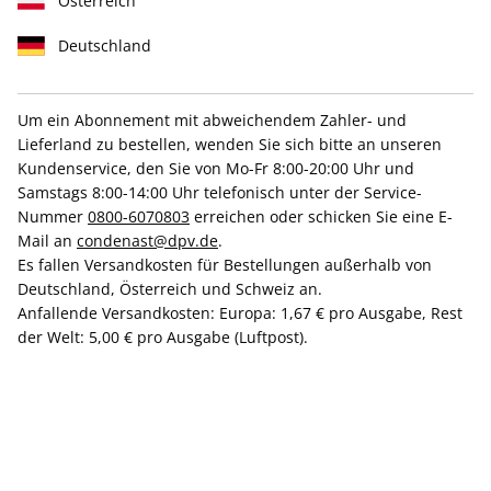
Österreich
Deutschland
Um ein Abonnement mit abweichendem Zahler- und
AD 05/2026
Lieferland zu bestellen, wenden Sie sich bitte an unseren
Kundenservice, den Sie von Mo-Fr 8:00-20:00 Uhr und
Samstags 8:00-14:00 Uhr telefonisch unter der Service-
Verfügbar - Nur solange der Vorrat reicht
Nummer
0800-6070803
erreichen oder schicken Sie eine E-
Mail an
condenast@dpv.de
.
Es fallen Versandkosten für Bestellungen außerhalb von
Anzahl
Deutschland, Österreich und Schweiz an.
Anfallende Versandkosten: Europa: 1,67 € pro Ausgabe, Rest
der Welt: 5,00 € pro Ausgabe (Luftpost).
CHF 16.00
inkl. MwSt., zzgl.
Versand
In den Warenkorb