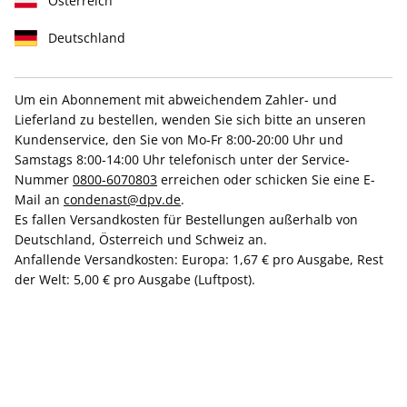
Österreich
Deutschland
Um ein Abonnement mit abweichendem Zahler- und
AD ePaper 10/2023
Lieferland zu bestellen, wenden Sie sich bitte an unseren
Kundenservice, den Sie von Mo-Fr 8:00-20:00 Uhr und
Samstags 8:00-14:00 Uhr telefonisch unter der Service-
Direkt verfügbar
Nummer
0800-6070803
erreichen oder schicken Sie eine E-
Mail an
condenast@dpv.de
.
Es fallen Versandkosten für Bestellungen außerhalb von
CHF 8.00
Deutschland, Österreich und Schweiz an.
inkl. MwSt.
Anfallende Versandkosten: Europa: 1,67 € pro Ausgabe, Rest
der Welt: 5,00 € pro Ausgabe (Luftpost).
Zur Kasse