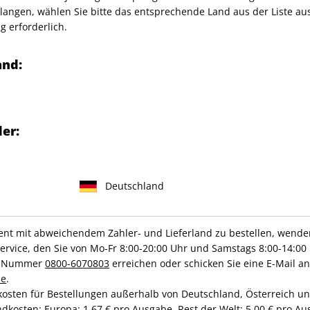
angen, wählen Sie bitte das entsprechende Land aus der Liste aus.
g erforderlich.
any GmbH
and:
IHRE ABO-VORTEILE
er:
Deutschland
Hochwertige Prämien
Gratis Versand
t mit abweichendem Zahler- und Lieferland zu bestellen, wenden 
vice, den Sie von Mo-Fr 8:00-20:00 Uhr und Samstags 8:00-14:00 
ce-Nummer
0800-6070803
erreichen oder schicken Sie eine E-Mail an
de
.
ZAHLUNGSARTEN
kosten für Bestellungen außerhalb von Deutschland, Österreich u
dkosten: Europa: 1,67 € pro Ausgabe, Rest der Welt: 5,00 € pro Aus