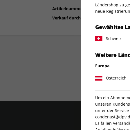
Ländershop zu gel
Artikelnummer
2199114
neue Registrierun
Verkauf durch
Condé Nast Germ
Gewähltes L
Schweiz
Weitere Länd
Europa
Österreich
Liefergarantie
Um ein Abonnemen
unseren Kundenser
unter der Servi
condenast@dpv.
Es fallen Versand
Anfallende Versan