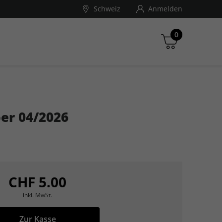
Schweiz
Anmelden
0
ndé Nast Traveller
er 04/2026
Zwischensumme
inkl. MwSt., ggf. zzgl. Versandkosten
Zum Warenkorb
CHF 5.00
inkl. MwSt.
Zur Kasse