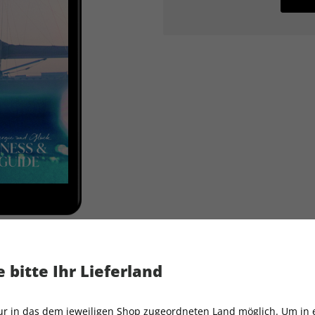
 bitte Ihr Lieferland
TRAVELLER ePaper 04/2026
nur in das dem jeweiligen Shop zugeordneten Land möglich. Um in