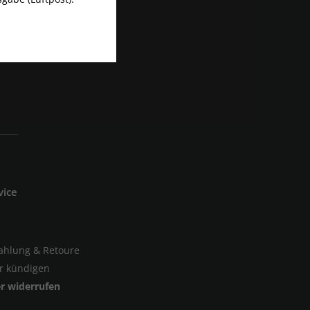
vice
Zahlung & Retoure
er kündigen
er widerrufen