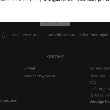
Ihre Daten werden SSL-verschlüsselt und sicher übertragen
KONTAKT
E-Mail
Kundenser
condenast@dpv.de
Über uns
FAQ
Lieferung, 
Verträge hi
en aus dem
Verträge hi