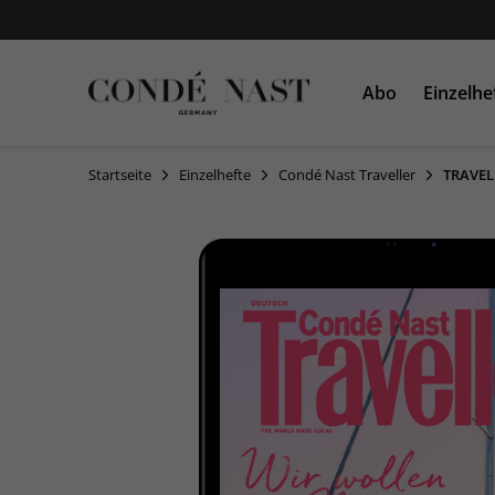
Abo
Einzelhe
Startseite
Einzelhefte
Condé Nast Traveller
TRAVEL
VOGUE
VOGUE
AD
GLAMOUR