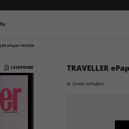
fte
LER ePaper 04/2026
Condé Nast Traveller
AD
GQ
GQ
Co
TRAVELLER ePap
LESEPROBE
Direkt verfügbar