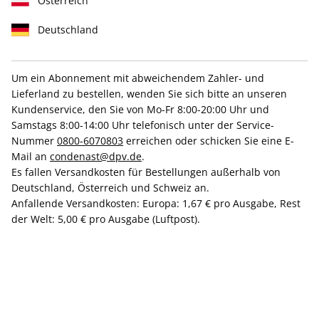
Österreich
Deutschland
Um ein Abonnement mit abweichendem Zahler- und
VOGUE ePaper 03/2026
Lieferland zu bestellen, wenden Sie sich bitte an unseren
Kundenservice, den Sie von Mo-Fr 8:00-20:00 Uhr und
Samstags 8:00-14:00 Uhr telefonisch unter der Service-
Direkt verfügbar
Nummer
0800-6070803
erreichen oder schicken Sie eine E-
Mail an
condenast@dpv.de
.
Es fallen Versandkosten für Bestellungen außerhalb von
CHF 7.00
Deutschland, Österreich und Schweiz an.
inkl. MwSt.
Anfallende Versandkosten: Europa: 1,67 € pro Ausgabe, Rest
der Welt: 5,00 € pro Ausgabe (Luftpost).
Zur Kasse