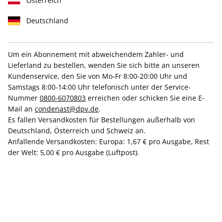
Österreich
Deutschland
Um ein Abonnement mit abweichendem Zahler- und
VOGUE ePaper 05/2025
Lieferland zu bestellen, wenden Sie sich bitte an unseren
Kundenservice, den Sie von Mo-Fr 8:00-20:00 Uhr und
Samstags 8:00-14:00 Uhr telefonisch unter der Service-
Direkt verfügbar
Nummer
0800-6070803
erreichen oder schicken Sie eine E-
Mail an
condenast@dpv.de
.
Es fallen Versandkosten für Bestellungen außerhalb von
CHF 7.00
Deutschland, Österreich und Schweiz an.
inkl. MwSt.
Anfallende Versandkosten: Europa: 1,67 € pro Ausgabe, Rest
der Welt: 5,00 € pro Ausgabe (Luftpost).
Zur Kasse