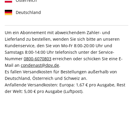
Österreich
Deutschland
Um ein Abonnement mit abweichendem Zahler- und
VOGUE ePaper 06/2023
Lieferland zu bestellen, wenden Sie sich bitte an unseren
Kundenservice, den Sie von Mo-Fr 8:00-20:00 Uhr und
Samstags 8:00-14:00 Uhr telefonisch unter der Service-
Direkt verfügbar
Nummer
0800-6070803
erreichen oder schicken Sie eine E-
Mail an
condenast@dpv.de
.
Es fallen Versandkosten für Bestellungen außerhalb von
CHF 7.00
Deutschland, Österreich und Schweiz an.
inkl. MwSt.
Anfallende Versandkosten: Europa: 1,67 € pro Ausgabe, Rest
der Welt: 5,00 € pro Ausgabe (Luftpost).
Zur Kasse