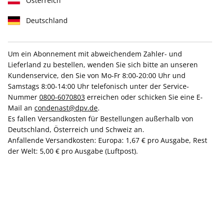
Österreich
Deutschland
Um ein Abonnement mit abweichendem Zahler- und
Lieferland zu bestellen, wenden Sie sich bitte an unseren
Prämie behalten
oder verschenken
Kundenservice, den Sie von Mo-Fr 8:00-20:00 Uhr und
GQ Geschenkabo
Samstags 8:00-14:00 Uhr telefonisch unter der Service-
Nummer
0800-6070803
erreichen oder schicken Sie eine E-
Mail an
condenast@dpv.de
.
Erscheinungsweise
1/4-jährlich
Es fallen Versandkosten für Bestellungen außerhalb von
Deutschland, Österreich und Schweiz an.
Mindestlaufzeit
6 Ausgaben
Anfallende Versandkosten: Europa: 1,67 € pro Ausgabe, Rest
Weitere Details
der Welt: 5,00 € pro Ausgabe (Luftpost).
Lieferbeginn
CHF 65.00
+
=
CHF 65.00