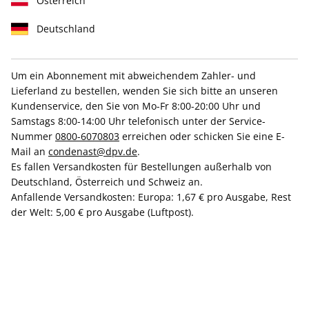
Österreich
Deutschland
Um ein Abonnement mit abweichendem Zahler- und
Lieferland zu bestellen, wenden Sie sich bitte an unseren
GQ-Probeabo
Kundenservice, den Sie von Mo-Fr 8:00-20:00 Uhr und
Samstags 8:00-14:00 Uhr telefonisch unter der Service-
Nummer
0800-6070803
erreichen oder schicken Sie eine E-
Erscheinungsweise
1/4-jährlich
Mail an
condenast@dpv.de
.
Mindestlaufzeit
2 Ausgaben
Es fallen Versandkosten für Bestellungen außerhalb von
Kündigungsfrist
Ein Monat, erstmals zum Ablauf der
Deutschland, Österreich und Schweiz an.
Mindestlaufzeit
Anfallende Versandkosten: Europa: 1,67 € pro Ausgabe, Rest
der Welt: 5,00 € pro Ausgabe (Luftpost).
Weitere Details
Lieferbeginn