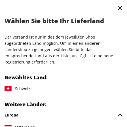
0
Warenkorb
MENÜ
Wählen Sie bitte Ihr Lieferland
Startseite
Special-Sale
Merch
VOGUE Pools "Black" Gr. 38
Der Versand ist nur in das dem jeweiligen Shop
zugeordneten Land möglich. Um in einen anderen
Ländershop zu gelangen, wählen Sie bitte das
entsprechende Land aus der Liste aus. Ggf. ist eine neue
Registrierung erforderlich.
Gewähltes Land:
Schweiz
Weitere Länder:
Europa