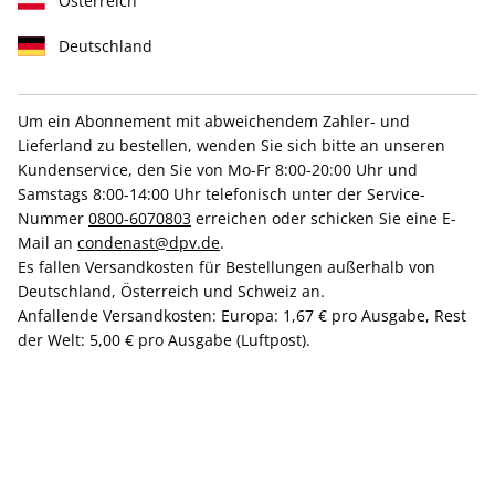
Österreich
Deutschland
Um ein Abonnement mit abweichendem Zahler- und
Lieferland zu bestellen, wenden Sie sich bitte an unseren
Kundenservice, den Sie von Mo-Fr 8:00-20:00 Uhr und
Samstags 8:00-14:00 Uhr telefonisch unter der Service-
VOGUE Pools "Black" Gr. 38
Nummer
0800-6070803
erreichen oder schicken Sie eine E-
Mail an
condenast@dpv.de
.
Verfügbar - Nur solange der Vorrat reicht
Es fallen Versandkosten für Bestellungen außerhalb von
Deutschland, Österreich und Schweiz an.
Anfallende Versandkosten: Europa: 1,67 € pro Ausgabe, Rest
Anzahl
der Welt: 5,00 € pro Ausgabe (Luftpost).
CHF 30.00
inkl. MwSt., zzgl.
Versand