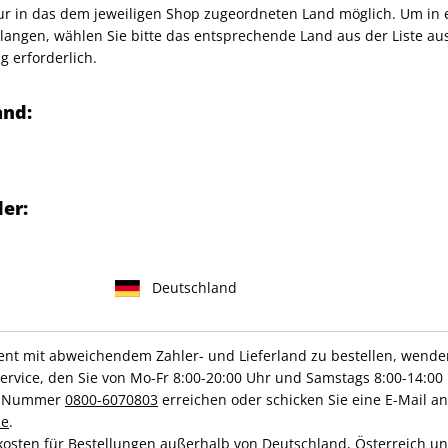
VOGUE Pools "White" Gr. 36
nur in das dem jeweiligen Shop zugeordneten Land möglich. Um in
angen, wählen Sie bitte das entsprechende Land aus der Liste aus.
g erforderlich.
any GmbH
and:
er:
IHRE ABO-VORTEILE
Deutschland
Hochwertige Prämien
Gratis Versand
t mit abweichendem Zahler- und Lieferland zu bestellen, wenden 
vice, den Sie von Mo-Fr 8:00-20:00 Uhr und Samstags 8:00-14:00 
ce-Nummer
0800-6070803
erreichen oder schicken Sie eine E-Mail an
de
.
ZAHLUNGSARTEN
kosten für Bestellungen außerhalb von Deutschland, Österreich u