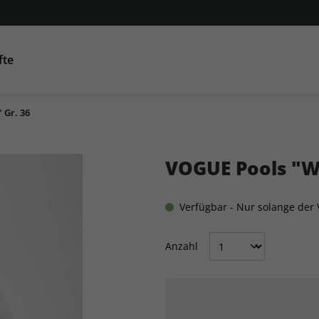
fte
 Gr. 36
Condé Nast Traveller
AD
GQ
GQ
Co
VOGUE Pools "Wh
Verfügbar - Nur solange der V
Anzahl