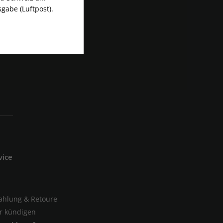
gabe (Luftpost).
vice
Zahlung & Retoure
er kündigen