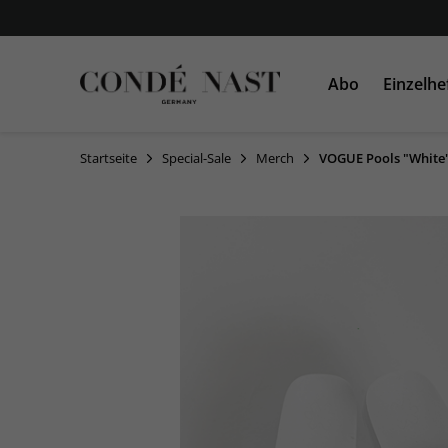
Abo
Einzelhe
Startseite
Special-Sale
Merch
VOGUE Pools "White"
VOGUE
VOGUE
AD
GLAMOUR