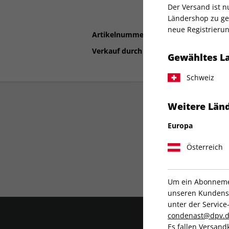
Der Versand ist 
Ländershop zu gel
neue Registrierun
Artikelnummer
2198649
Verkauf durch
Condé Nast Germ
Gewähltes L
Schweiz
Weitere Länd
Europa
Österreich
Liefergarantie
Um ein Abonnemen
unseren Kundenser
unter der Servi
condenast@dpv.
Es fallen Versand