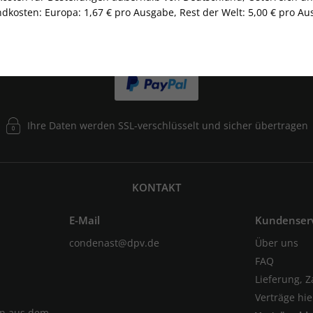
dkosten: Europa: 1,67 € pro Ausgabe, Rest der Welt: 5,00 € pro Aus
Ihre Daten werden SSL-verschlüsselt und sicher übertragen
KONTAKT
E-Mail
Kundenser
condenast@dpv.de
Über uns
FAQ
Lieferung, 
Verträge hi
en aus dem