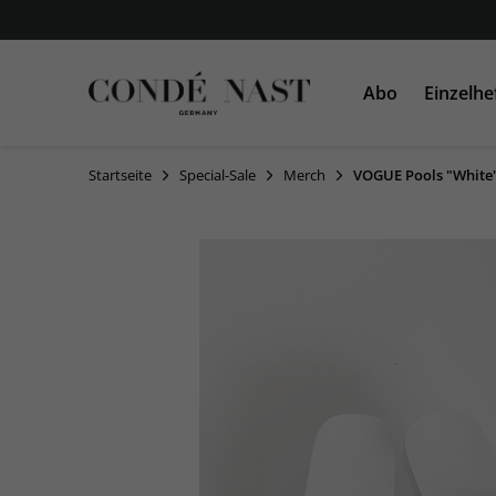
Abo
Einzelhe
Startseite
Special-Sale
Merch
VOGUE Pools "White"
VOGUE
VOGUE
AD
GLAMOUR