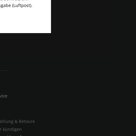
gabe (Luftpost).
vice
Zahlung & Retoure
er kündigen