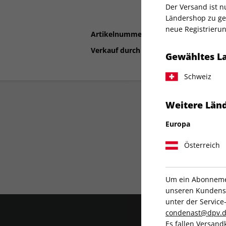
Der Versand ist 
Ländershop zu gel
neue Registrierun
Artikelnummer
2198650
Verkauf durch
Condé Nast Germ
Gewähltes L
Schweiz
Weitere Länd
Europa
Österreich
Liefergarantie
Um ein Abonnemen
unseren Kundenser
unter der Servi
condenast@dpv.
Es fallen Versand