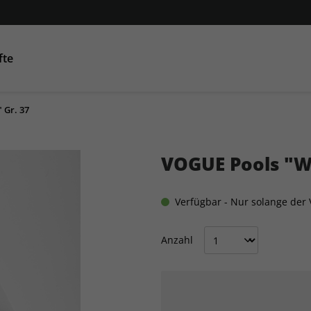
fte
 Gr. 37
Condé Nast Traveller
AD
GQ
GQ
Co
VOGUE Pools "Wh
Verfügbar - Nur solange der V
Anzahl