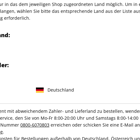
VOGUE Pools "White" Gr. 37
nur in das dem jeweiligen Shop zugeordneten Land möglich. Um in
angen, wählen Sie bitte das entsprechende Land aus der Liste aus.
g erforderlich.
any GmbH
and:
er:
IHRE ABO-VORTEILE
Deutschland
Hochwertige Prämien
Gratis Versand
t mit abweichendem Zahler- und Lieferland zu bestellen, wenden 
vice, den Sie von Mo-Fr 8:00-20:00 Uhr und Samstags 8:00-14:00 
ce-Nummer
0800-6070803
erreichen oder schicken Sie eine E-Mail an
de
.
ZAHLUNGSARTEN
kosten für Bestellungen außerhalb von Deutschland, Österreich u