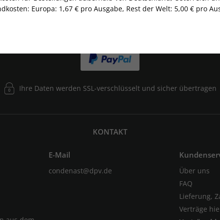
dkosten: Europa: 1,67 € pro Ausgabe, Rest der Welt: 5,00 € pro Aus
Ihre Daten werden SSL-verschlüsselt und sicher übertragen
KONTAKT
E-Mail
Kundenser
condenast@dpv.de
Über uns
FAQ
Lieferung, 
Verträge hi
en aus dem