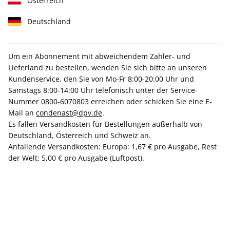
Österreich
Deutschland
Um ein Abonnement mit abweichendem Zahler- und
Lieferland zu bestellen, wenden Sie sich bitte an unseren
Besonderes Andenken
Kundenservice, den Sie von Mo-Fr 8:00-20:00 Uhr und
Samstags 8:00-14:00 Uhr telefonisch unter der Service-
+ digitale Ausgabe gratis
Nummer
0800-6070803
erreichen oder schicken Sie eine E-
VOGUE Halbjahresabo mit
Mail an
condenast@dpv.de
.
Es fallen Versandkosten für Bestellungen außerhalb von
Margot Friedländer Plexiglas-
Deutschland, Österreich und Schweiz an.
Anfallende Versandkosten: Europa: 1,67 € pro Ausgabe, Rest
Cover
der Welt: 5,00 € pro Ausgabe (Luftpost).
Erscheinungsweise
10x jährlich
Mindestlaufzeit
5 Ausgaben
Weitere Details