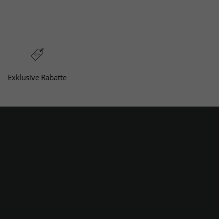
ervice erreichen Sie per E-Mail über
).
Exklusive Rabatte