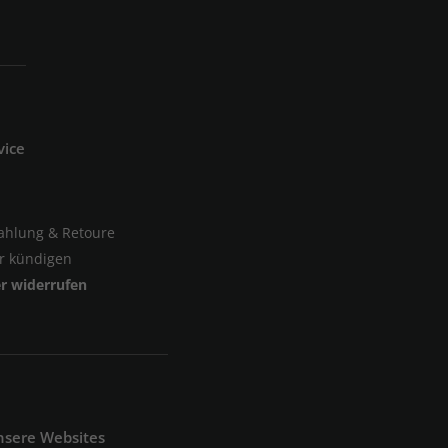
vice
Zahlung & Retoure
er kündigen
er widerrufen
nsere Websites