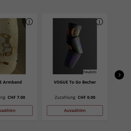
E Armband
VOGUE To Go Becher
VOGUE
ung
CHF 7.00
Zuzahlung
CHF 0.00
Zu
swählen
Auswählen