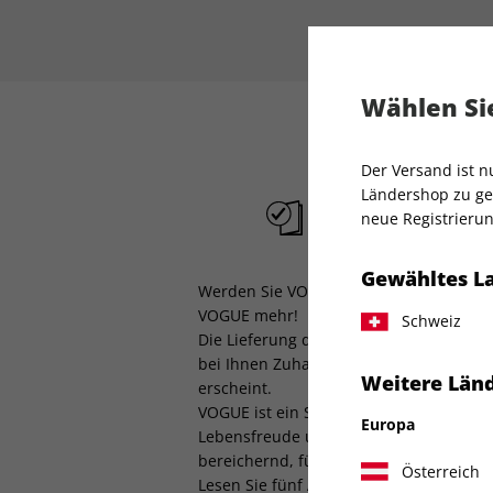
Wählen Sie
Der Versand ist 
Ländershop zu gel
Liefergarantie
neue Registrierun
Gewähltes L
Werden Sie VOGUE Abonnent:in und ver
VOGUE mehr!
Schweiz
Die Lieferung der Abo-Ausgaben, sowie 
bei Ihnen Zuhause noch bevor die Zeits
Weitere Länd
erscheint.
VOGUE ist ein Synonym für die Kultur de
Europa
Lebensfreude und Genuss. Tonangeben
bereichernd, führt VOGUE seit Jahren di
Österreich
Lesen Sie fünf Ausgaben VOGUE im Hal