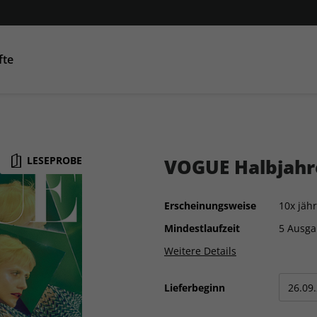
fte
Condé Nast Traveller
AD
GQ
GQ
Co
LESEPROBE
VOGUE Halbjahr
Erscheinungsweise
10x jähr
Mindestlaufzeit
5 Ausg
Weitere Details
Lieferbeginn