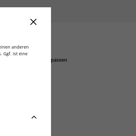
 einen anderen
 Ggf. ist eine
Keine Ausgabe verpassen
lich
aben
6
Nast Germany GmbH