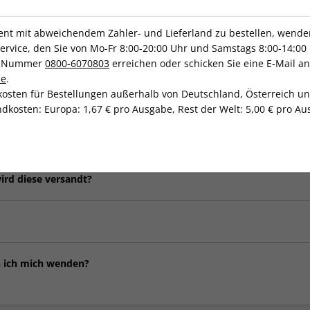
nement.
t mit abweichendem Zahler- und Lieferland zu bestellen, wenden 
vice, den Sie von Mo-Fr 8:00-20:00 Uhr und Samstags 8:00-14:00 
ce-Nummer
0800-6070803
erreichen oder schicken Sie eine E-Mail an
de
.
Häufig gestellte Fragen
kosten für Bestellungen außerhalb von Deutschland, Österreich u
dkosten: Europa: 1,67 € pro Ausgabe, Rest der Welt: 5,00 € pro Aus
ert?
en, mit welcher Ausgabe Ihr Abonnement starten soll. Wenn Sie k
ird diese versandt?
tomatisch zum nächsten Erscheinungsdatum. Nach Eingang Ihrer Bes
tragsbestätigung mit Angabe des ersten Liefertermins und Ihrer A
Werktage nach Zahlungseingang für Ihr Abonnement postalisch zuge
er Versand ausgelöst wurde. Bitte beachten Sie: die Lieferzeit fü
" bis zu 15 und bei der Zahlungsart 'Paypal' und "Kreditkarte" bis
, läuft Ihr Abo automatisch weiter. Sie können Ihr Abo jedoch
jede
n ich mich wenden?
l bezahlte Beiträge werden dann zurückerstattet.
igitalen Gutschein als Prämie entschieden haben, erhalten Sie den 
k zur Gutschein eCard. In seltenen Fällen kann die E-Mail auch i
den Sie im
FAQ-Bereich
.
äßig zu überprüfen.