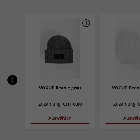
ater,
VOGUE Beanie grau
VOGUE Bean
1.00
Zuzahlung
CHF 0.00
Zuzahlung
Auswählen
Auswäh