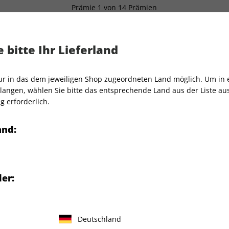
Prämie 1 von 14 Prämien
 bitte Ihr Lieferland
VOGUE Halbjahresabo
nur in das dem jeweiligen Shop zugeordneten Land möglich. Um in
angen, wählen Sie bitte das entsprechende Land aus der Liste aus.
Gratis Versand
Hochwertige Prämie
g erforderlich.
and:
passen Sie keine Ausgabe
Erscheinungsweise
10x jähr
Mindestlaufzeit
5 Ausg
Prämien ist kostenlos und
Artikelnummer
215750
chrift im regulären Handel
er:
Verkauf durch
Condé 
r Mode – für Stil,
d, überraschend und
e globale Fashion-Welt an.
Deutschland
bjahresabo und nutzen Sie