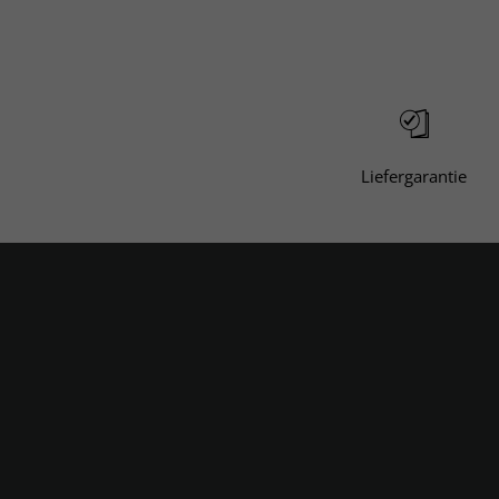
Wenn Sie darüber hinaus noch Fragen h
condenast@dpv.de
oder telefonisch u
Liefergarantie