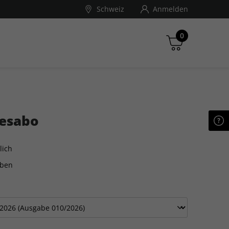
Schweiz
Anmelden
0
ndé Nast Traveller
esabo
Zwischensumme
inkl. MwSt., ggf. zzgl. Versandkosten
lich
Zum Warenkorb
aben