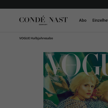
Abo
Einzelhe
VOGUE Halbjahresabo
VOGUE
VOGUE
AD
GLAMOUR