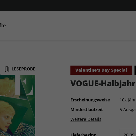
fte
Condé Nast Traveller
AD
GQ
GQ
Co
LESEPROBE
Valentine's Day Special
VOGUE-Halbjahr
Erscheinungsweise
10x jähr
Mindestlaufzeit
5 Ausg
Weitere Details
Lieferbeginn