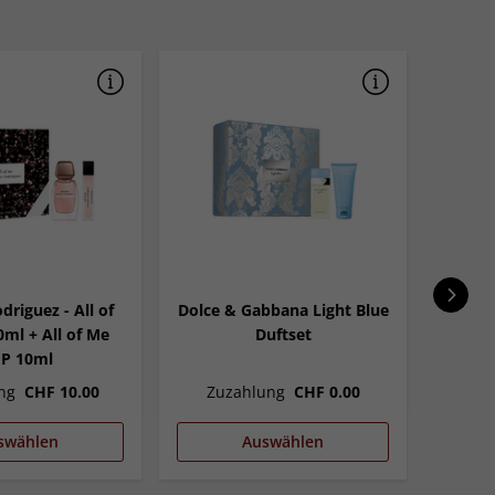
driguez - All of
Dolce & Gabbana Light Blue
V
ml + All of Me
Duftset
P 10ml
ng
CHF 10.00
Zuzahlung
CHF 0.00
Zuz
swählen
Auswählen