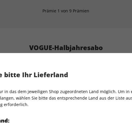
Prämie 1 von 9 Prämien
VOGUE-Halbjahresabo
Gratis Versand
Hochwertige Prämie
 bitte Ihr Lieferland
klusives Duftset
Erscheinungsweise
10x jähr
nur in das dem jeweiligen Shop zugeordneten Land möglich. Um in
Mindestlaufzeit
5 Ausg
g 💖
angen, wählen Sie bitte das entsprechende Land aus der Liste aus.
Artikelnummer
217650
g erforderlich.
ich selbst – mit dem
VOGUE
Verkauf durch
Condé 
and:
hwertigen Duftsets Ihrer
ür nur
42 €
.