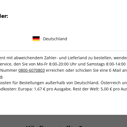
exklusiven
VOGUE Abo zum
er:
al
Magazin für
Mode, Beauty &
Deutschland
)
t mit abweichendem Zahler- und Lieferland zu bestellen, wenden 
Hause
vice, den Sie von Mo-Fr 8:00-20:00 Uhr und Samstags 8:00-14:00 
ce-Nummer
0800-6070803
erreichen oder schicken Sie eine E-Mail an
lich – mit einem
VOGUE
de
.
lagbaren Vorteilspreis
.
kosten für Bestellungen außerhalb von Deutschland, Österreich u
dkosten: Europa: 1,67 € pro Ausgabe, Rest der Welt: 5,00 € pro Aus