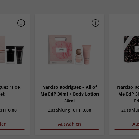
guez "FOR
Narciso Rodriguez – All of
Narciso Ro
et
Me EdP 30ml + Body Lotion
Me EdP 50
50ml
Ed
CHF 0.00
Zuzahlung
CHF 0.00
Zuzahlu
len
Auswählen
Au