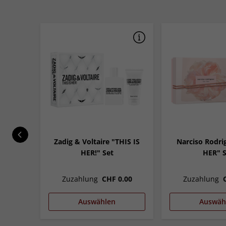
 Jahre
Zadig & Voltaire "THIS IS
Narciso Rodri
HER!" Set
HER" S
0.00
Zuzahlung
CHF 0.00
Zuzahlung
Auswählen
Auswäh