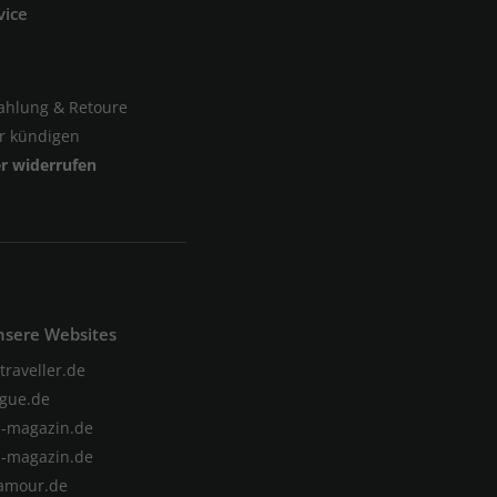
vice
Zahlung & Retoure
er kündigen
er widerrufen
nsere Websites
traveller.de
gue.de
-magazin.de
-magazin.de
amour.de