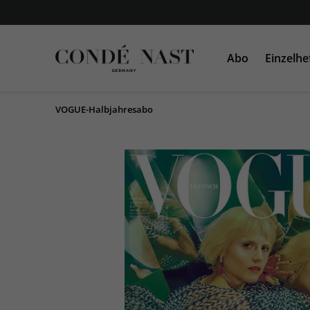
Abo
Einzelhe
VOGUE-Halbjahresabo
VOGUE
VOGUE
AD
GLAMOUR