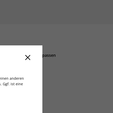
Keine Ausgabe verpassen
lich
 einen anderen
aben
 Ggf. ist eine
2
Nast Germany GmbH