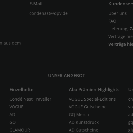
E-Mail
Kundenser
condenast@dpv.de
Über uns
FAQ
Lieferung, 
Verträge hi
en aus dem
Verträge hi
UNSER ANGEBOT
Einzelhefte
Abo Prämien-Highlights
U
Condé Nast Traveller
VOGUE Special-Editions
cn
VOGUE
VOGUE Gutscheine
vo
AD
GQ Merch
ad
GQ
AD Kunstdruck
gq
GLAMOUR
AD Gutscheine
gl