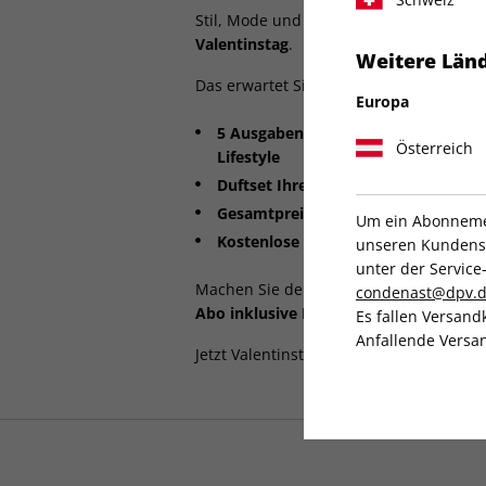
Stil, Mode und Luxus vereint in einem 
Valentinstag
.
Weitere Länd
Das erwartet Sie im Valentinstags-Speci
Europa
5 Ausgaben VOGUE
– das führende 
Österreich
Lifestyle
Duftset Ihrer Wahl
(Wert bis zu
110€
Gesamtpreis nur 42 €
Um ein Abonnemen
Kostenlose Lieferung
bequem nach 
unseren Kundenser
unter der Servi
Machen Sie den Valentinstag unvergess
condenast@dpv.
Abo inklusive Luxus-Duftset
zum
unsch
Es fallen Versand
Anfallende Versan
Jetzt Valentinstagsangebot sichern 💝