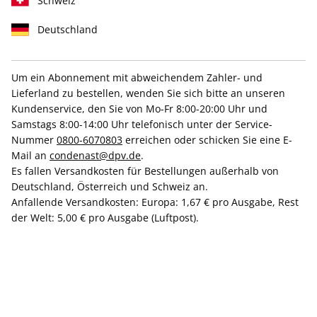
Schweiz
Deutschland
Um ein Abonnement mit abweichendem Zahler- und
Jubiläumsausgabe on top
4 für 3 Ausgaben
Lieferland zu bestellen, wenden Sie sich bitte an unseren
Kundenservice, den Sie von Mo-Fr 8:00-20:00 Uhr und
AD Miniabo Jubiläums-Aktion
Samstags 8:00-14:00 Uhr telefonisch unter der Service-
Nummer
0800-6070803
erreichen oder schicken Sie eine E-
Mail an
condenast@dpv.de
.
Erscheinungsweise
10x jährlich
Es fallen Versandkosten für Bestellungen außerhalb von
Mindestlaufzeit
3 Ausgaben
Deutschland, Österreich und Schweiz an.
Anfallende Versandkosten: Europa: 1,67 € pro Ausgabe, Rest
Weitere Details
der Welt: 5,00 € pro Ausgabe (Luftpost).
Lieferbeginn
29,00 €
+
=
29,00 €