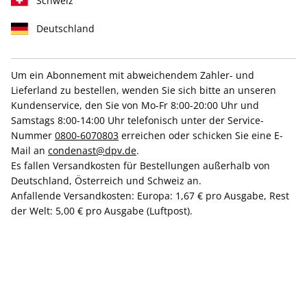
Schweiz
Deutschland
Um ein Abonnement mit abweichendem Zahler- und
AD ePaper 11/2022
Lieferland zu bestellen, wenden Sie sich bitte an unseren
Kundenservice, den Sie von Mo-Fr 8:00-20:00 Uhr und
Samstags 8:00-14:00 Uhr telefonisch unter der Service-
Direkt verfügbar
Nummer
0800-6070803
erreichen oder schicken Sie eine E-
Mail an
condenast@dpv.de
.
Es fallen Versandkosten für Bestellungen außerhalb von
7,99 €
Deutschland, Österreich und Schweiz an.
inkl. MwSt.
Anfallende Versandkosten: Europa: 1,67 € pro Ausgabe, Rest
der Welt: 5,00 € pro Ausgabe (Luftpost).
Zur Kasse