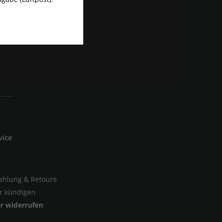
vice
Zahlung & Retoure
er kündigen
er widerrufen