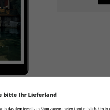
 bitte Ihr Lieferland
AD ePaper 11/2023
nur in das dem jeweiligen Shop zugeordneten Land möglich. Um in