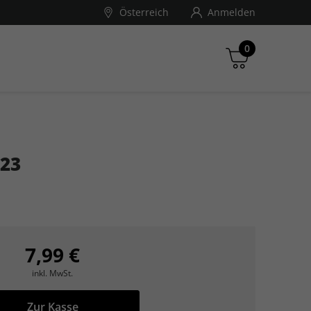
Österreich
Anmelden
0
ndé Nast Traveller
023
Zwischensumme
inkl. MwSt., ggf. zzgl. Versandkosten
Zum Warenkorb
7,99 €
inkl. MwSt.
Zur Kasse