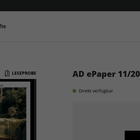
fte
Condé Nast Traveller
AD
GQ
GQ
Co
AD ePaper 11/2
LESEPROBE
Direkt verfügbar