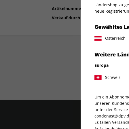
Ländershop zu gel
Artikelnummer
2132507
neue Registrierun
Verkauf durch
Condé Nast Germ
Gewähltes L
Österreich
Weitere Länd
Europa
Schweiz
Liefergarantie
Um ein Abonnemen
unseren Kundenser
unter der Servi
condenast@dpv.
Es fallen Versand
Anfallende Versan