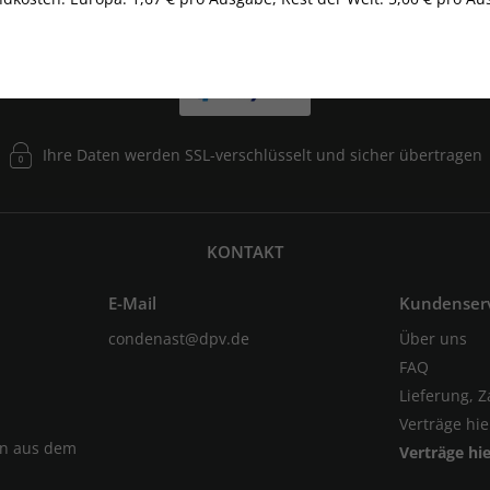
Ihre Daten werden SSL-verschlüsselt und sicher übertragen
KONTAKT
E-Mail
Kundenser
condenast@dpv.de
Über uns
FAQ
Lieferung, 
Verträge hi
en aus dem
Verträge hi