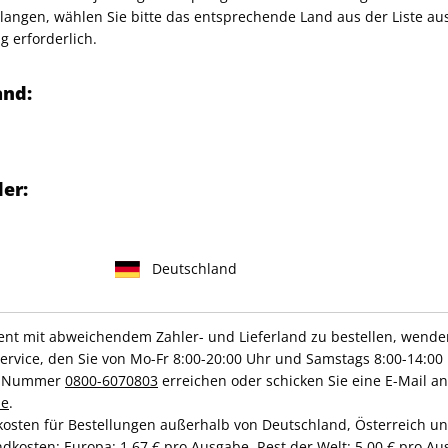
angen, wählen Sie bitte das entsprechende Land aus der Liste aus.
g erforderlich.
any GmbH
and:
IHRE ABO-VORTEILE
er:
Deutschland
Hochwertige Prämien
Gratis Versand
t mit abweichendem Zahler- und Lieferland zu bestellen, wenden 
vice, den Sie von Mo-Fr 8:00-20:00 Uhr und Samstags 8:00-14:00 
ce-Nummer
0800-6070803
erreichen oder schicken Sie eine E-Mail an
de
.
ZAHLUNGSARTEN
kosten für Bestellungen außerhalb von Deutschland, Österreich u
dkosten: Europa: 1,67 € pro Ausgabe, Rest der Welt: 5,00 € pro Aus