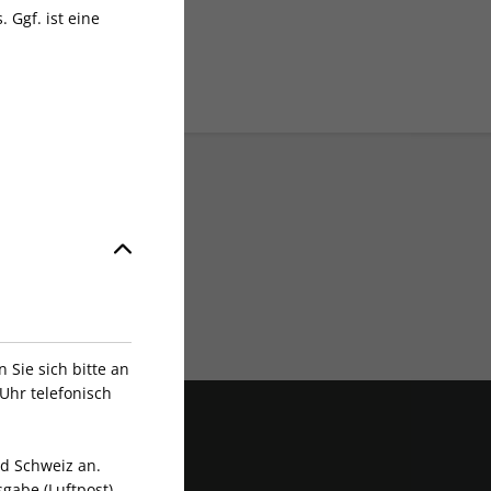
 Ggf. ist eine
Exklusive Rabatte
Sie sich bitte an
Uhr telefonisch
nd Schweiz an.
gabe (Luftpost).