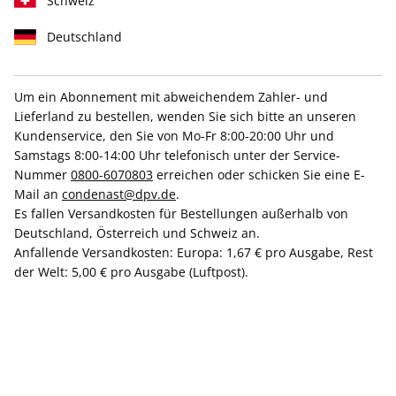
Schweiz
Deutschland
Um ein Abonnement mit abweichendem Zahler- und
AD ePaper 12/2021
Lieferland zu bestellen, wenden Sie sich bitte an unseren
Kundenservice, den Sie von Mo-Fr 8:00-20:00 Uhr und
Samstags 8:00-14:00 Uhr telefonisch unter der Service-
Direkt verfügbar
Nummer
0800-6070803
erreichen oder schicken Sie eine E-
Mail an
condenast@dpv.de
.
Es fallen Versandkosten für Bestellungen außerhalb von
7,99 €
Deutschland, Österreich und Schweiz an.
inkl. MwSt.
Anfallende Versandkosten: Europa: 1,67 € pro Ausgabe, Rest
der Welt: 5,00 € pro Ausgabe (Luftpost).
Zur Kasse