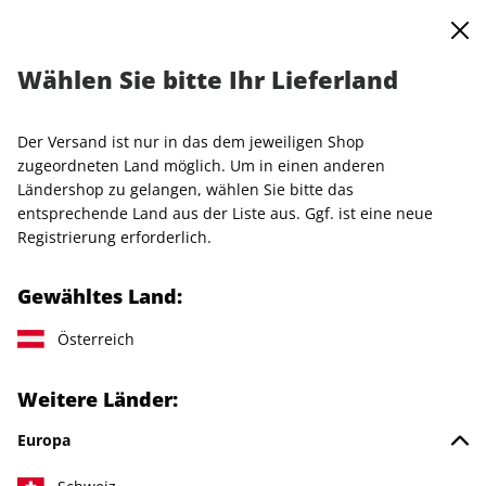
0
Warenkorb
MENÜ
Wählen Sie bitte Ihr Lieferland
Startseite
Einzelhefte
Condé Nast Traveller
TRAVELLER 04/2026
Der Versand ist nur in das dem jeweiligen Shop
zugeordneten Land möglich. Um in einen anderen
LESEPROBE
Ländershop zu gelangen, wählen Sie bitte das
entsprechende Land aus der Liste aus. Ggf. ist eine neue
Registrierung erforderlich.
Gewähltes Land:
Österreich
Weitere Länder:
Europa