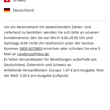
Schweiz
Deutschland
Um ein Abonnement mit abweichendem Zahler- und
Lieferland zu bestellen, wenden Sie sich bitte an unseren
TRAVELLER 04/2026
Kundenservice, den Sie von Mo-Fr 8:00-20:00 Uhr und
Samstags 8:00-14:00 Uhr telefonisch unter der Service-
Nummer
0800-6070803
erreichen oder schicken Sie eine E-
Verfügbar - Nur solange der Vorrat reicht
Mail an
condenast@dpv.de
.
Es fallen Versandkosten für Bestellungen außerhalb von
Anzahl
Deutschland, Österreich und Schweiz an.
Anfallende Versandkosten: Europa: 1,67 € pro Ausgabe, Rest
der Welt: 5,00 € pro Ausgabe (Luftpost).
9,90 €
inkl. MwSt., zzgl.
Versand
In den Warenkorb