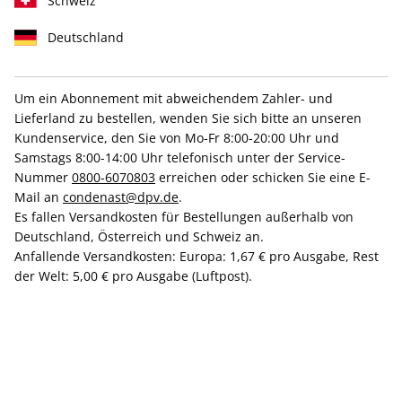
Schweiz
Deutschland
Um ein Abonnement mit abweichendem Zahler- und
Lieferland zu bestellen, wenden Sie sich bitte an unseren
GLAMOUR ePaper 01/2023
Kundenservice, den Sie von Mo-Fr 8:00-20:00 Uhr und
Samstags 8:00-14:00 Uhr telefonisch unter der Service-
Direkt verfügbar
Nummer
0800-6070803
erreichen oder schicken Sie eine E-
Mail an
condenast@dpv.de
.
Es fallen Versandkosten für Bestellungen außerhalb von
1,99 €
Deutschland, Österreich und Schweiz an.
Anfallende Versandkosten: Europa: 1,67 € pro Ausgabe, Rest
inkl. MwSt.
der Welt: 5,00 € pro Ausgabe (Luftpost).
Zur Kasse