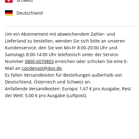
Schweiz
Deutschland
Um ein Abonnement mit abweichendem Zahler- und
Lieferland zu bestellen, wenden Sie sich bitte an unseren
GLAMOUR ePaper 03/2025
Kundenservice, den Sie von Mo-Fr 8:00-20:00 Uhr und
Samstags 8:00-14:00 Uhr telefonisch unter der Service-
Direkt verfügbar
Nummer
0800-6070803
erreichen oder schicken Sie eine E-
Mail an
condenast@dpv.de
.
Es fallen Versandkosten für Bestellungen außerhalb von
1,99 €
Deutschland, Österreich und Schweiz an.
Anfallende Versandkosten: Europa: 1,67 € pro Ausgabe, Rest
inkl. MwSt.
der Welt: 5,00 € pro Ausgabe (Luftpost).
Zur Kasse