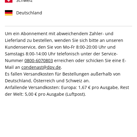
Schweiz
Deutschland
Um ein Abonnement mit abweichendem Zahler- und
GQ ePaper 04/2025
Lieferland zu bestellen, wenden Sie sich bitte an unseren
Kundenservice, den Sie von Mo-Fr 8:00-20:00 Uhr und
Samstags 8:00-14:00 Uhr telefonisch unter der Service-
Direkt verfügbar
Nummer
0800-6070803
erreichen oder schicken Sie eine E-
Mail an
condenast@dpv.de
.
Es fallen Versandkosten für Bestellungen außerhalb von
4,99 €
Deutschland, Österreich und Schweiz an.
inkl. MwSt.
Anfallende Versandkosten: Europa: 1,67 € pro Ausgabe, Rest
der Welt: 5,00 € pro Ausgabe (Luftpost).
Zur Kasse