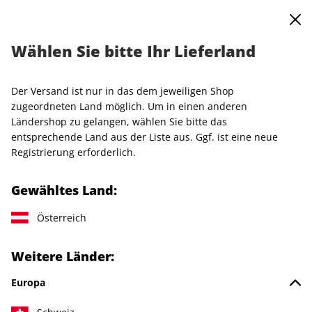
0
Warenkorb
MENÜ
Wählen Sie bitte Ihr Lieferland
Startseite
Einzelhefte
GQ
GQ ePaper 04/2025
Der Versand ist nur in das dem jeweiligen Shop
LESEPROBE
zugeordneten Land möglich. Um in einen anderen
Ländershop zu gelangen, wählen Sie bitte das
entsprechende Land aus der Liste aus. Ggf. ist eine neue
Registrierung erforderlich.
Gewähltes Land:
Österreich
Weitere Länder:
Europa