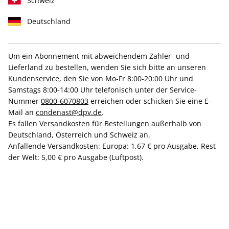
Schweiz
Deutschland
Um ein Abonnement mit abweichendem Zahler- und
VOGUE ePaper 03/2022
Lieferland zu bestellen, wenden Sie sich bitte an unseren
Kundenservice, den Sie von Mo-Fr 8:00-20:00 Uhr und
Samstags 8:00-14:00 Uhr telefonisch unter der Service-
Direkt verfügbar
Nummer
0800-6070803
erreichen oder schicken Sie eine E-
Mail an
condenast@dpv.de
.
Es fallen Versandkosten für Bestellungen außerhalb von
6,99 €
Deutschland, Österreich und Schweiz an.
inkl. MwSt.
Anfallende Versandkosten: Europa: 1,67 € pro Ausgabe, Rest
der Welt: 5,00 € pro Ausgabe (Luftpost).
Zur Kasse