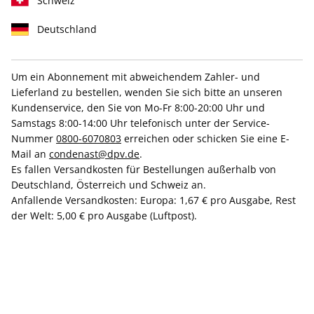
Schweiz
Deutschland
Um ein Abonnement mit abweichendem Zahler- und
Lieferland zu bestellen, wenden Sie sich bitte an unseren
VOGUE ePaper 10/2025
Kundenservice, den Sie von Mo-Fr 8:00-20:00 Uhr und
Samstags 8:00-14:00 Uhr telefonisch unter der Service-
Nummer
0800-6070803
erreichen oder schicken Sie eine E-
Direkt verfügbar
Mail an
condenast@dpv.de
.
Es fallen Versandkosten für Bestellungen außerhalb von
Deutschland, Österreich und Schweiz an.
6,99 €
Anfallende Versandkosten: Europa: 1,67 € pro Ausgabe, Rest
der Welt: 5,00 € pro Ausgabe (Luftpost).
inkl. MwSt.
Zur Kasse