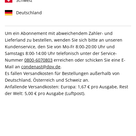
Schweiz
Deutschland
Um ein Abonnement mit abweichendem Zahler- und
VOGUE ePaper 11/2021
Lieferland zu bestellen, wenden Sie sich bitte an unseren
Kundenservice, den Sie von Mo-Fr 8:00-20:00 Uhr und
Samstags 8:00-14:00 Uhr telefonisch unter der Service-
Direkt verfügbar
Nummer
0800-6070803
erreichen oder schicken Sie eine E-
Mail an
condenast@dpv.de
.
Es fallen Versandkosten für Bestellungen außerhalb von
6,99 €
Deutschland, Österreich und Schweiz an.
inkl. MwSt.
Anfallende Versandkosten: Europa: 1,67 € pro Ausgabe, Rest
der Welt: 5,00 € pro Ausgabe (Luftpost).
Zur Kasse