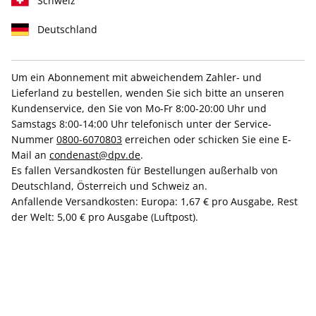
Schweiz
Deutschland
Um ein Abonnement mit abweichendem Zahler- und
Lieferland zu bestellen, wenden Sie sich bitte an unseren
GQ-Jahresabo
Kundenservice, den Sie von Mo-Fr 8:00-20:00 Uhr und
Samstags 8:00-14:00 Uhr telefonisch unter der Service-
Nummer
0800-6070803
erreichen oder schicken Sie eine E-
Erscheinungsweise
1/4-jährlich
Mail an
condenast@dpv.de
.
Mindestlaufzeit
6 Ausgaben
Es fallen Versandkosten für Bestellungen außerhalb von
Heftpreis im Abo
7,08 €
Deutschland, Österreich und Schweiz an.
Anfallende Versandkosten: Europa: 1,67 € pro Ausgabe, Rest
Kündigungsfrist
Ein Monat, erstmals zum Ablauf der
der Welt: 5,00 € pro Ausgabe (Luftpost).
Mindestlaufzeit
Weitere Details
Lieferbeginn