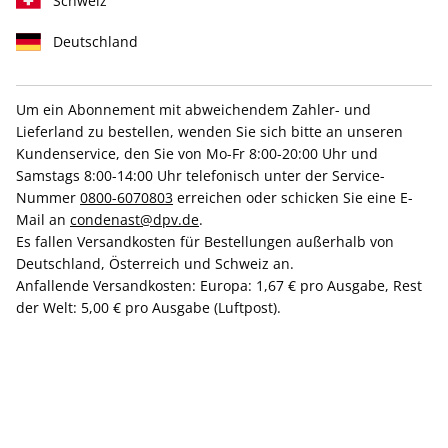
Schweiz
Deutschland
Um ein Abonnement mit abweichendem Zahler- und
Lieferland zu bestellen, wenden Sie sich bitte an unseren
Jetzt sichern
VOGUE Cap
Kundenservice, den Sie von Mo-Fr 8:00-20:00 Uhr und
GQ Miniabo Deal
Samstags 8:00-14:00 Uhr telefonisch unter der Service-
Nummer
0800-6070803
erreichen oder schicken Sie eine E-
Mail an
condenast@dpv.de
.
Erscheinungsweise
1/4-jährlich
Es fallen Versandkosten für Bestellungen außerhalb von
Deutschland, Österreich und Schweiz an.
Mindestlaufzeit
2 Ausgaben
Anfallende Versandkosten: Europa: 1,67 € pro Ausgabe, Rest
Weitere Details
der Welt: 5,00 € pro Ausgabe (Luftpost).
Lieferbeginn
11,50 €
+
=
11,50 €