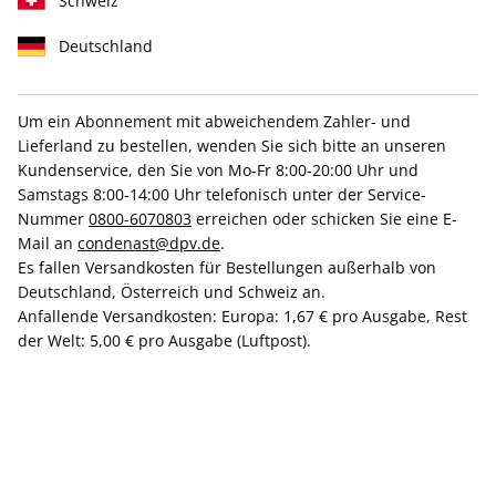
Schweiz
Deutschland
Um ein Abonnement mit abweichendem Zahler- und
Lieferland zu bestellen, wenden Sie sich bitte an unseren
Kundenservice, den Sie von Mo-Fr 8:00-20:00 Uhr und
Samstags 8:00-14:00 Uhr telefonisch unter der Service-
VOGUE Hoodie "Schwarz" Gr. S
Nummer
0800-6070803
erreichen oder schicken Sie eine E-
Mail an
condenast@dpv.de
.
Es fallen Versandkosten für Bestellungen außerhalb von
Verfügbar - Nur solange der Vorrat reicht
Deutschland, Österreich und Schweiz an.
Anfallende Versandkosten: Europa: 1,67 € pro Ausgabe, Rest
der Welt: 5,00 € pro Ausgabe (Luftpost).
Anzahl
30,00 €
inkl. MwSt., zzgl.
Versand