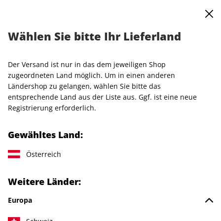
0
Warenkorb
MENÜ
Wählen Sie bitte Ihr Lieferland
Startseite
Special-Sale
Schuhe
Der Versand ist nur in das dem jeweiligen Shop
Leider keine Treffer
zugeordneten Land möglich. Um in einen anderen
Ländershop zu gelangen, wählen Sie bitte das
Ihre Suche nach
Schuhe
ergab leider keine Ergebnisse.
entsprechende Land aus der Liste aus. Ggf. ist eine neue
Bitte versuchen Sie es noch einmal.
Registrierung erforderlich.
Gewähltes Land:
Österreich
Weitere Länder:
IHRE ABO-VORTEILE
Europa