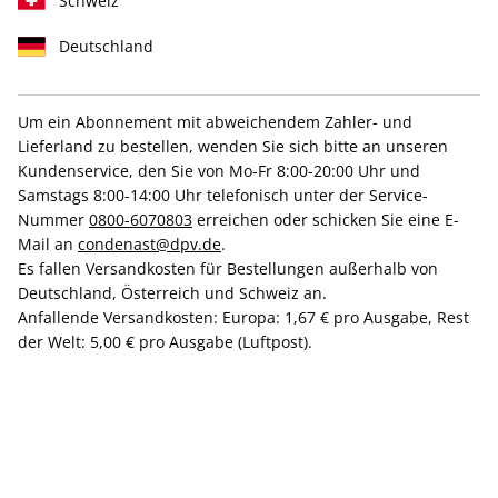
Schweiz
Deutschland
Um ein Abonnement mit abweichendem Zahler- und
Lieferland zu bestellen, wenden Sie sich bitte an unseren
VOGUE Halbjahresabo
Kundenservice, den Sie von Mo-Fr 8:00-20:00 Uhr und
Samstags 8:00-14:00 Uhr telefonisch unter der Service-
Nummer
0800-6070803
erreichen oder schicken Sie eine E-
Erscheinungsweise
10x jährlich
Mail an
condenast@dpv.de
.
Mindestlaufzeit
5 Ausgaben
Es fallen Versandkosten für Bestellungen außerhalb von
Weitere Details
Deutschland, Österreich und Schweiz an.
Anfallende Versandkosten: Europa: 1,67 € pro Ausgabe, Rest
der Welt: 5,00 € pro Ausgabe (Luftpost).
Lieferbeginn
42,00 €
+
=
42,00 €
inkl. MwSt. und
Versand