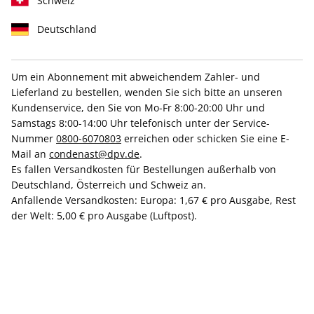
Schweiz
Deutschland
Um ein Abonnement mit abweichendem Zahler- und
Lieferland zu bestellen, wenden Sie sich bitte an unseren
Neue Ausgabe sichern!
Kundenservice, den Sie von Mo-Fr 8:00-20:00 Uhr und
VOGUE Miniabo
Samstags 8:00-14:00 Uhr telefonisch unter der Service-
Nummer
0800-6070803
erreichen oder schicken Sie eine E-
Mail an
condenast@dpv.de
.
Erscheinungsweise
10x jährlich
Es fallen Versandkosten für Bestellungen außerhalb von
Deutschland, Österreich und Schweiz an.
Mindestlaufzeit
3 Ausgaben
Anfallende Versandkosten: Europa: 1,67 € pro Ausgabe, Rest
Weitere Details
der Welt: 5,00 € pro Ausgabe (Luftpost).
Lieferbeginn
25,00 €
+
=
25,00 €