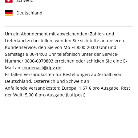
Schweiz
Deutschland
Um ein Abonnement mit abweichendem Zahler- und
Lieferland zu bestellen, wenden Sie sich bitte an unseren
50% Rabatt
+ aktuelle Ausgabe on top
Kundenservice, den Sie von Mo-Fr 8:00-20:00 Uhr und
VOGUE Studierenden-
Samstags 8:00-14:00 Uhr telefonisch unter der Service-
Nummer
0800-6070803
erreichen oder schicken Sie eine E-
Abonnement
Mail an
condenast@dpv.de
.
Es fallen Versandkosten für Bestellungen außerhalb von
Deutschland, Österreich und Schweiz an.
Erscheinungsweise
10x jährlich
Anfallende Versandkosten: Europa: 1,67 € pro Ausgabe, Rest
der Welt: 5,00 € pro Ausgabe (Luftpost).
Mindestlaufzeit
10 Ausgaben
Kündigungsfrist
Ein Monat, erstmals zum Ablauf der
Mindestlaufzeit
Weitere Details
Lieferbeginn