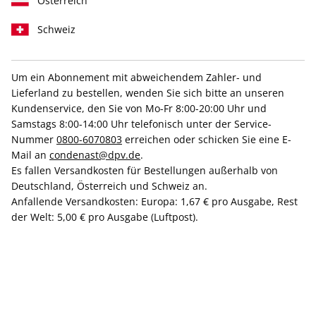
Österreich
Schweiz
Um ein Abonnement mit abweichendem Zahler- und
Handbemalte Unikate
Lieferland zu bestellen, wenden Sie sich bitte an unseren
Kundenservice, den Sie von Mo-Fr 8:00-20:00 Uhr und
Neue Studio Riviera Sets
Samstags 8:00-14:00 Uhr telefonisch unter der Service-
Nummer
0800-6070803
erreichen oder schicken Sie eine E-
AD-Jahresabo
Mail an
condenast@dpv.de
.
Es fallen Versandkosten für Bestellungen außerhalb von
Deutschland, Österreich und Schweiz an.
Erscheinungsweise
10x jährlich
Anfallende Versandkosten: Europa: 1,67 € pro Ausgabe, Rest
Mindestlaufzeit
10 Ausgaben
der Welt: 5,00 € pro Ausgabe (Luftpost).
Kündigungsfrist
Ein Monat, erstmals zum Ablauf der
Mindestlaufzeit
Weitere Details
Lieferbeginn