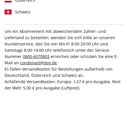
Österreich
Schweiz
Um ein Abonnement mit abweichendem Zahler- und
Lieferland zu bestellen, wenden Sie sich bitte an unseren
Kundenservice, den Sie von Mo-Fr 8:00-20:00 Uhr und
Notizbuch wählen!
Inklusive ePaper
Samstags 8:00-14:00 Uhr telefonisch unter der Service-
Nummer
0800-6070803
erreichen oder schicken Sie eine E-
Condé Nast Traveller Probeabo
Mail an
condenast@dpv.de
.
Es fallen Versandkosten für Bestellungen außerhalb von
Deutschland, Österreich und Schweiz an.
Freuen Sie sich auf ein Magazin, das Ihnen die Welt nach
Anfallende Versandkosten: Europa: 1,67 € pro Ausgabe, Rest
Hause bringt. Reisen Sie mit uns an Ziele, die in weiter Ferne
der Welt: 5,00 € pro Ausgabe (Luftpost).
liegen und Sehnsüchte wecken - und entdecken Sie Orte vor
der eigenen Haustür neu. Unsere Experten setzen neue
Maßstäbe für anspruchsvolles Reisen; heute und in der
Zukunft.
Jetzt Condé Nast Traveller Abonnement (inkl. ePaper)
bestellen!