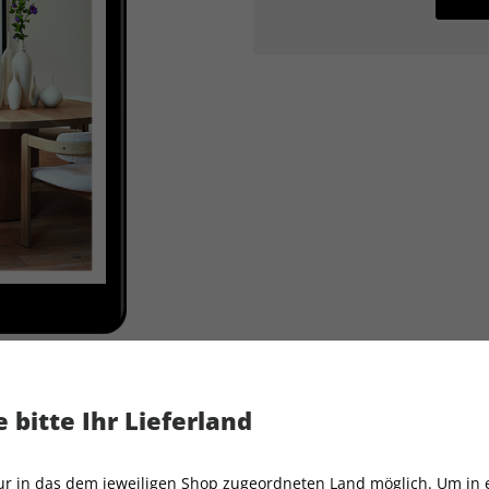
 bitte Ihr Lieferland
AD ePaper 09/2022
nur in das dem jeweiligen Shop zugeordneten Land möglich. Um in