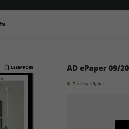
fte
Condé Nast Traveller
AD
GQ
GQ
Co
AD ePaper 09/2
LESEPROBE
Direkt verfügbar