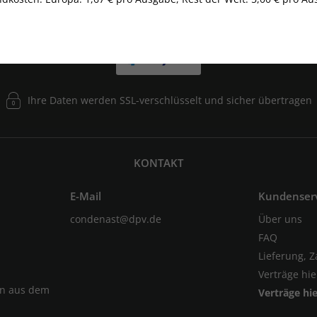
Ihre Daten werden SSL-verschlüsselt und sicher übertragen
KONTAKT
E-Mail
Kundenser
condenast@dpv.de
Über uns
FAQ
Lieferung, 
Verträge hi
en aus dem
Verträge hi