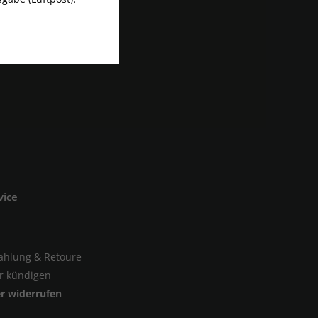
vice
Zahlung & Retoure
er kündigen
er widerrufen