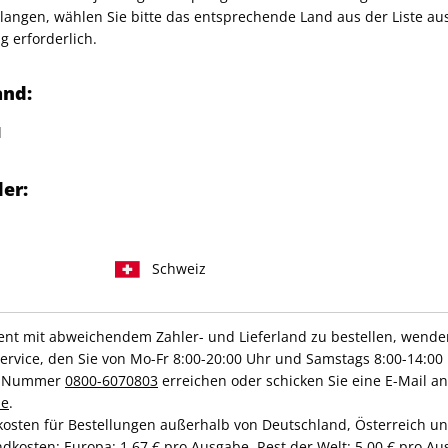
angen, wählen Sie bitte das entsprechende Land aus der Liste aus.
g erforderlich.
any GmbH
and:
d
IHRE ABO-VORTEILE
er:
Schweiz
Hochwertige Prämien
Gratis Versand
t mit abweichendem Zahler- und Lieferland zu bestellen, wenden 
vice, den Sie von Mo-Fr 8:00-20:00 Uhr und Samstags 8:00-14:00 
ce-Nummer
0800-6070803
erreichen oder schicken Sie eine E-Mail an
de
.
ZAHLUNGSARTEN
kosten für Bestellungen außerhalb von Deutschland, Österreich u
dkosten: Europa: 1,67 € pro Ausgabe, Rest der Welt: 5,00 € pro Aus