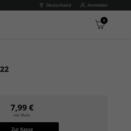
Deutschland
Anmelden
0
ndé Nast Traveller
022
Zwischensumme
inkl. MwSt., ggf. zzgl. Versandkosten
Zum Warenkorb
7,99 €
inkl. MwSt.
Zur Kasse