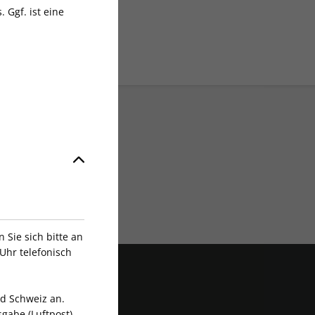
 Ggf. ist eine
Exklusive Rabatte
Sie sich bitte an
Uhr telefonisch
nd Schweiz an.
gabe (Luftpost).