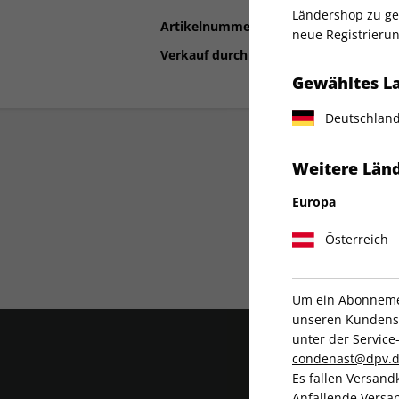
Ländershop zu gel
Artikelnummer
2085607
neue Registrierun
Verkauf durch
Condé Nast Germ
Gewähltes L
Deutschlan
Weitere Länd
Europa
Österreich
Liefergarantie
Um ein Abonnemen
unseren Kundenser
unter der Servi
condenast@dpv.
Es fallen Versand
Anfallende Versan