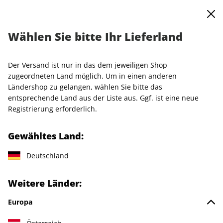
0
Warenkorb
MENÜ
Wählen Sie bitte Ihr Lieferland
Startseite
Einzelhefte
Condé Nast Traveller
TRAVELLER ePaper 01/2024
Der Versand ist nur in das dem jeweiligen Shop
zugeordneten Land möglich. Um in einen anderen
LESEPROBE
Ländershop zu gelangen, wählen Sie bitte das
entsprechende Land aus der Liste aus. Ggf. ist eine neue
Registrierung erforderlich.
Gewähltes Land:
Deutschland
Weitere Länder:
Europa