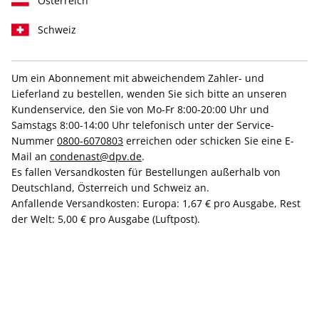
Österreich
Schweiz
Um ein Abonnement mit abweichendem Zahler- und
Lieferland zu bestellen, wenden Sie sich bitte an unseren
TRAVELLER ePaper 01/2024
Kundenservice, den Sie von Mo-Fr 8:00-20:00 Uhr und
Samstags 8:00-14:00 Uhr telefonisch unter der Service-
Direkt verfügbar
Nummer
0800-6070803
erreichen oder schicken Sie eine E-
Mail an
condenast@dpv.de
.
Es fallen Versandkosten für Bestellungen außerhalb von
4,99 €
Deutschland, Österreich und Schweiz an.
Anfallende Versandkosten: Europa: 1,67 € pro Ausgabe, Rest
inkl. MwSt.
der Welt: 5,00 € pro Ausgabe (Luftpost).
Zur Kasse