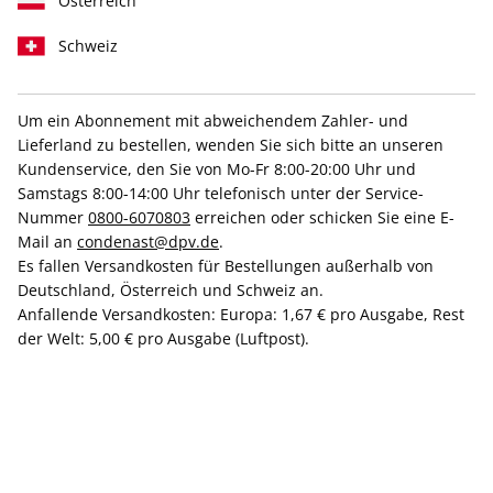
Österreich
Schweiz
Um ein Abonnement mit abweichendem Zahler- und
GQ ePaper 04/2021
Lieferland zu bestellen, wenden Sie sich bitte an unseren
Kundenservice, den Sie von Mo-Fr 8:00-20:00 Uhr und
Samstags 8:00-14:00 Uhr telefonisch unter der Service-
Direkt verfügbar
Nummer
0800-6070803
erreichen oder schicken Sie eine E-
Mail an
condenast@dpv.de
.
Es fallen Versandkosten für Bestellungen außerhalb von
4,99 €
Deutschland, Österreich und Schweiz an.
inkl. MwSt.
Anfallende Versandkosten: Europa: 1,67 € pro Ausgabe, Rest
der Welt: 5,00 € pro Ausgabe (Luftpost).
Zur Kasse