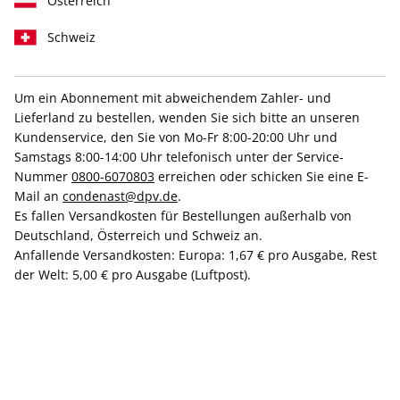
Österreich
Schweiz
Um ein Abonnement mit abweichendem Zahler- und
Lieferland zu bestellen, wenden Sie sich bitte an unseren
Kundenservice, den Sie von Mo-Fr 8:00-20:00 Uhr und
Samstags 8:00-14:00 Uhr telefonisch unter der Service-
VOGUE 06/2026
Nummer
0800-6070803
erreichen oder schicken Sie eine E-
Mail an
condenast@dpv.de
.
Verfügbar - Nur solange der Vorrat reicht
Es fallen Versandkosten für Bestellungen außerhalb von
Deutschland, Österreich und Schweiz an.
Anfallende Versandkosten: Europa: 1,67 € pro Ausgabe, Rest
Anzahl
der Welt: 5,00 € pro Ausgabe (Luftpost).
9,00 €
inkl. MwSt., zzgl.
Versand