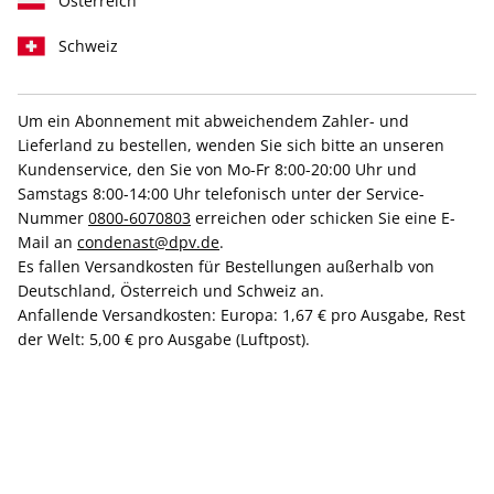
Österreich
Schweiz
Um ein Abonnement mit abweichendem Zahler- und
Lieferland zu bestellen, wenden Sie sich bitte an unseren
VOGUE 11/2025
Kundenservice, den Sie von Mo-Fr 8:00-20:00 Uhr und
Samstags 8:00-14:00 Uhr telefonisch unter der Service-
Nummer
0800-6070803
erreichen oder schicken Sie eine E-
Derzeit nicht verfügbar
Mail an
condenast@dpv.de
.
Es fallen Versandkosten für Bestellungen außerhalb von
Deutschland, Österreich und Schweiz an.
9,00 €
Anfallende Versandkosten: Europa: 1,67 € pro Ausgabe, Rest
inkl. MwSt., zzgl.
Versand
der Welt: 5,00 € pro Ausgabe (Luftpost).
In den Warenkorb