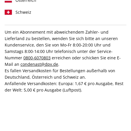
Österreich
Schweiz
Um ein Abonnement mit abweichendem Zahler- und
VOGUE ePaper 02/2023
Lieferland zu bestellen, wenden Sie sich bitte an unseren
Kundenservice, den Sie von Mo-Fr 8:00-20:00 Uhr und
Samstags 8:00-14:00 Uhr telefonisch unter der Service-
Direkt verfügbar
Nummer
0800-6070803
erreichen oder schicken Sie eine E-
Mail an
condenast@dpv.de
.
Es fallen Versandkosten für Bestellungen außerhalb von
6,99 €
Deutschland, Österreich und Schweiz an.
inkl. MwSt.
Anfallende Versandkosten: Europa: 1,67 € pro Ausgabe, Rest
der Welt: 5,00 € pro Ausgabe (Luftpost).
Zur Kasse