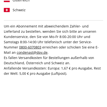
Österreich
Schweiz
Um ein Abonnement mit abweichendem Zahler- und
VOGUE ePaper 04/2026
Lieferland zu bestellen, wenden Sie sich bitte an unseren
Kundenservice, den Sie von Mo-Fr 8:00-20:00 Uhr und
Samstags 8:00-14:00 Uhr telefonisch unter der Service-
Direkt verfügbar
Nummer
0800-6070803
erreichen oder schicken Sie eine E-
Mail an
condenast@dpv.de
.
Es fallen Versandkosten für Bestellungen außerhalb von
6,99 €
Deutschland, Österreich und Schweiz an.
inkl. MwSt.
Anfallende Versandkosten: Europa: 1,67 € pro Ausgabe, Rest
der Welt: 5,00 € pro Ausgabe (Luftpost).
Zur Kasse