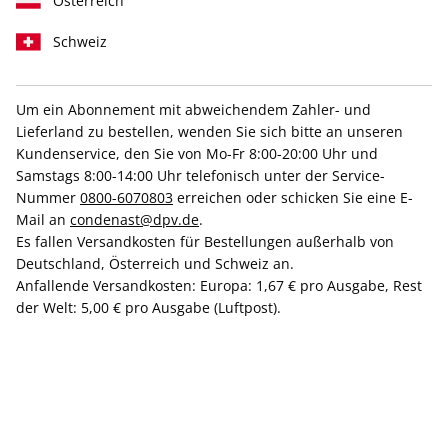
Österreich
Schweiz
Um ein Abonnement mit abweichendem Zahler- und
VOGUE ePaper 11/2025
Lieferland zu bestellen, wenden Sie sich bitte an unseren
Kundenservice, den Sie von Mo-Fr 8:00-20:00 Uhr und
Samstags 8:00-14:00 Uhr telefonisch unter der Service-
Direkt verfügbar
Nummer
0800-6070803
erreichen oder schicken Sie eine E-
Mail an
condenast@dpv.de
.
Es fallen Versandkosten für Bestellungen außerhalb von
6,99 €
Deutschland, Österreich und Schweiz an.
inkl. MwSt.
Anfallende Versandkosten: Europa: 1,67 € pro Ausgabe, Rest
der Welt: 5,00 € pro Ausgabe (Luftpost).
Zur Kasse