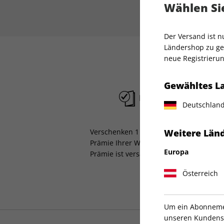
Wählen Sie
Der Versand ist 
Ländershop zu gel
neue Registrierun
Gewähltes L
Liefergarantie
Deutschlan
Verschenken 1 Jahr GQ und sichern Sie 
Weitere Länd
Prämie Ihrer Wahl. Die Lieferung der 
Europa
Prämie ist versandkostenfrei.
Österreich
Um ein Abonnemen
unseren Kundenser