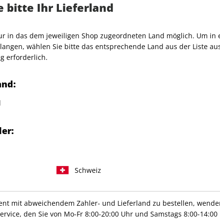
 bitte Ihr Lieferland
Prämie 1 von 5 Prämien
nur in das dem jeweiligen Shop zugeordneten Land möglich. Um in
angen, wählen Sie bitte das entsprechende Land aus der Liste aus.
g erforderlich.
GQ Geschenkabo
and:
Gratis Versand
Prämie für Verschenker
d
sich als Dankeschön eine
Erscheinungsweise
1/4-jähr
er:
Abo-Ausgaben sowie der
Mindestlaufzeit
6 Ausg
Artikelnummer
217352
Schweiz
Verkauf durch
Condé 
t mit abweichendem Zahler- und Lieferland zu bestellen, wenden 
vice, den Sie von Mo-Fr 8:00-20:00 Uhr und Samstags 8:00-14:00 