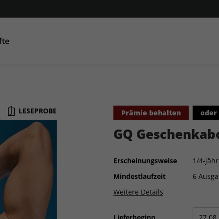
fte
Condé Nast Traveller
AD
GQ
GQ
Co
LESEPROBE
Prämie behalten
oder
GQ Geschenkab
Erscheinungsweise
1/4-jähr
Mindestlaufzeit
6 Ausg
Weitere Details
Lieferbeginn