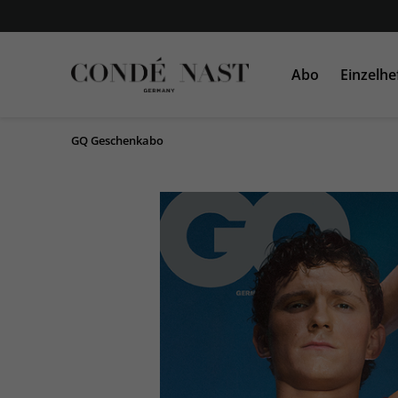
Abo
Einzelhe
GQ Geschenkabo
VOGUE
VOGUE
AD
GLAMOUR