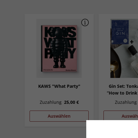
KAWS "What Party"
Gin Set: Tonk
“How to Drink
Zuzahlung
25,00 €
Zuzahlung
Auswählen
Auswäh