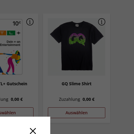
TL+ Gutschein
GQ Slime Shirt
lung
0,00 €
Zuzahlung
0,00 €
swählen
Auswählen