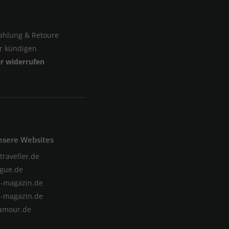
Zahlung & Retoure
er kündigen
er widerrufen
nsere Websites
traveller.de
gue.de
-magazin.de
-magazin.de
amour.de