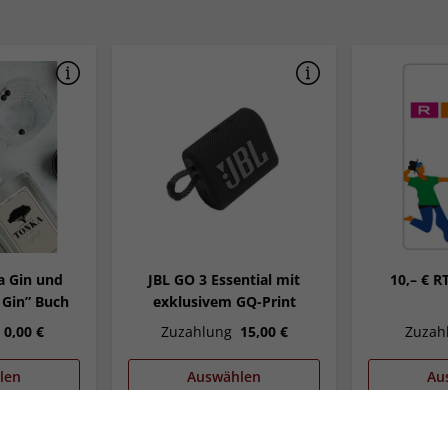
a Gin und
JBL GO 3 Essential mit
10,– € R
 Gin” Buch
exklusivem GQ-Print
0,00 €
Zuzahlung
15,00 €
Zuzah
len
Auswählen
Au