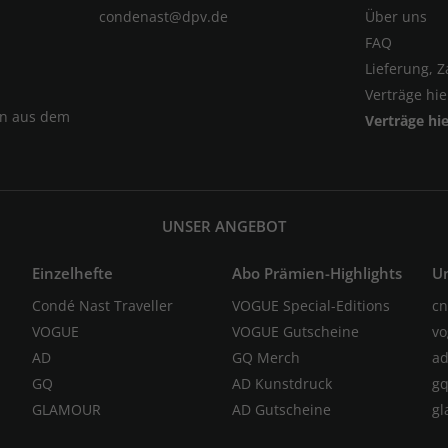
condenast@dpv.de
Über uns
FAQ
Lieferung, 
Verträge hi
en aus dem
Verträge hi
UNSER ANGEBOT
Einzelhefte
Abo Prämien-Highlights
U
Condé Nast Traveller
VOGUE Special-Editions
cn
VOGUE
VOGUE Gutscheine
vo
AD
GQ Merch
ad
GQ
AD Kunstdruck
gq
GLAMOUR
AD Gutscheine
gl