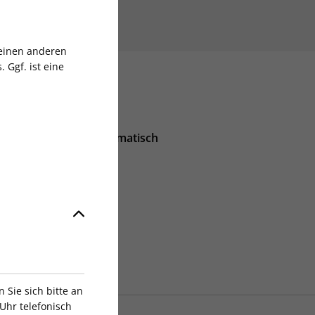
 einen anderen
 Ggf. ist eine
Abo endet automatisch
lich
aben
7
Nast Germany GmbH
Sie sich bitte an
Uhr telefonisch