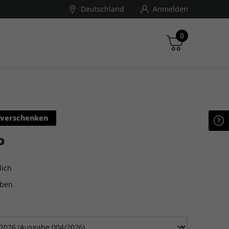
Deutschland
Anmelden
0
ndé Nast Traveller
Zwischensumme
 verschenken
inkl. MwSt., ggf. zzgl. Versandkosten
o
Zum Warenkorb
lich
aben