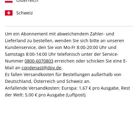
Österreich
Schweiz
Um ein Abonnement mit abweichendem Zahler- und
Lieferland zu bestellen, wenden Sie sich bitte an unseren
Gratis Gutschein wählen!
Kundenservice, den Sie von Mo-Fr 8:00-20:00 Uhr und
GQ Probeabo
Samstags 8:00-14:00 Uhr telefonisch unter der Service-
Nummer
0800-6070803
erreichen oder schicken Sie eine E-
Mail an
condenast@dpv.de
.
Erscheinungsweise
1/4-jährlich
Es fallen Versandkosten für Bestellungen außerhalb von
Deutschland, Österreich und Schweiz an.
Mindestlaufzeit
2 Ausgaben
Anfallende Versandkosten: Europa: 1,67 € pro Ausgabe, Rest
Weitere Details
der Welt: 5,00 € pro Ausgabe (Luftpost).
Lieferbeginn
11,50 €
+
=
11,50 €