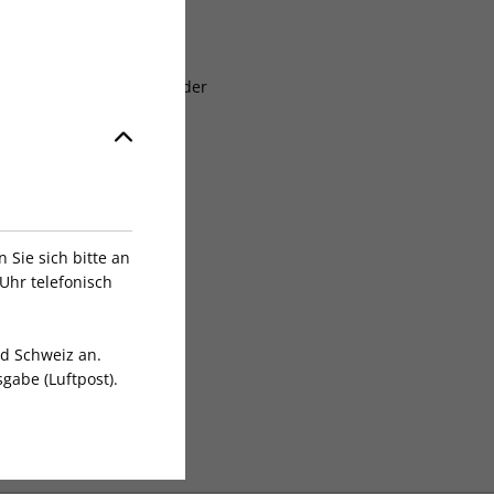
lich
aben
at, erstmals zum Ablauf der
laufzeit
7
Nast Germany GmbH
Sie sich bitte an
Uhr telefonisch
nd Schweiz an.
gabe (Luftpost).