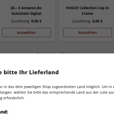
20,– € Amazon.de-
VOGUE Collection Cap in
Gutschein Digital
Creme
Zuzahlung
0,00 €
Zuzahlung
0,00 €
Auswählen
Auswählen
Prämie 1 von 2 Prämien
 bitte Ihr Lieferland
GQ x BTS Jahresabo
nur in das dem jeweiligen Shop zugeordneten Land möglich. Um in
angen, wählen Sie bitte das entsprechende Land aus der Liste aus.
g erforderlich.
Gratis Versand
Hochwertige Prämie
and: