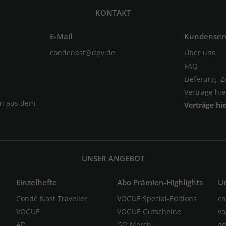
KONTAKT
E-Mail
Kundenser
condenast@dpv.de
Über uns
FAQ
Lieferung, 
Verträge hi
en aus dem
Verträge hi
UNSER ANGEBOT
Einzelhefte
Abo Prämien-Highlights
U
Condé Nast Traveller
VOGUE Special-Editions
cn
VOGUE
VOGUE Gutscheine
vo
AD
GQ Merch
ad