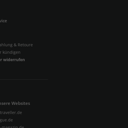
vice
Zahlung & Retoure
er kündigen
er widerrufen
nsere Websites
traveller.de
gue.de
-magazin.de