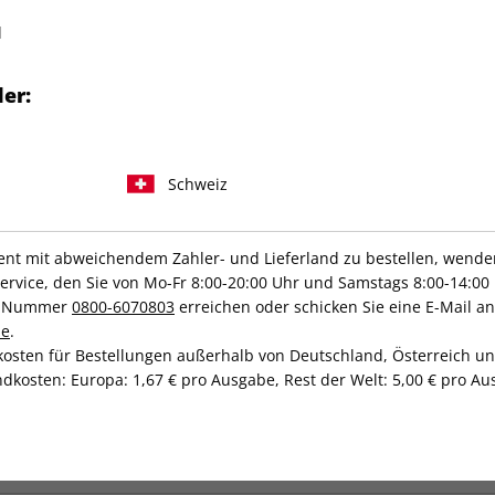
Erscheinungsweise
1/4-jähr
d
Mindestlaufzeit
6 Ausg
&
GQ-Leser:innen
:
usive
exklusivem BTS
Kündigungsfrist
Ein Mon
er:
s
– für nur
42,50 €
.
Mindest
Artikelnummer
213872
ratis dazu
!
Verkauf durch
Condé 
Schweiz
ick:
ltur & Zeitgeist
t mit abweichendem Zahler- und Lieferland zu bestellen, wenden 
bers
vice, den Sie von Mo-Fr 8:00-20:00 Uhr und Samstags 8:00-14:00 
gkook)
ce-Nummer
0800-6070803
erreichen oder schicken Sie eine E-Mail an
de
.
kosten für Bestellungen außerhalb von Deutschland, Österreich u
dkosten: Europa: 1,67 € pro Ausgabe, Rest der Welt: 5,00 € pro Aus