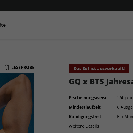
fte
Condé Nast Traveller
AD
GQ
GQ
Co
LESEPROBE
Das Set ist ausverkauft!
GQ x BTS Jahres
Erscheinungsweise
1/4-jähr
Mindestlaufzeit
6 Ausg
Kündigungsfrist
Ein Mon
Weitere Details