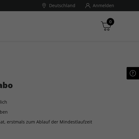
Deutschland
Anmelden
0
ndé Nast Traveller
Zwischensumme
inkl. MwSt., ggf. zzgl. Versandkosten
abo
Zum Warenkorb
lich
aben
at, erstmals zum Ablauf der Mindestlaufzeit