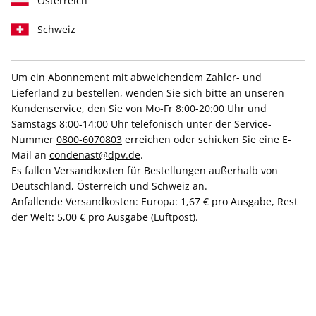
Österreich
Schweiz
Um ein Abonnement mit abweichendem Zahler- und
Lieferland zu bestellen, wenden Sie sich bitte an unseren
Limited Deal
Collector's Issue gratis
Kundenservice, den Sie von Mo-Fr 8:00-20:00 Uhr und
VOGUE Miniabo
Samstags 8:00-14:00 Uhr telefonisch unter der Service-
Nummer
0800-6070803
erreichen oder schicken Sie eine E-
Mail an
condenast@dpv.de
.
Erscheinungsweise
10x jährlich
Es fallen Versandkosten für Bestellungen außerhalb von
Deutschland, Österreich und Schweiz an.
Mindestlaufzeit
3 Ausgaben
Anfallende Versandkosten: Europa: 1,67 € pro Ausgabe, Rest
Weitere Details
der Welt: 5,00 € pro Ausgabe (Luftpost).
Lieferbeginn
25,00 €
+
=
25,00 €