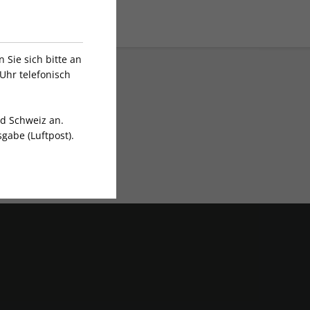
Sie sich bitte an
Uhr telefonisch
nd Schweiz an.
gabe (Luftpost).
Exklusive Rabatte