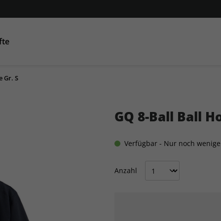
fte
e Gr. S
Condé Nast Traveller
AD
GQ
GQ
Co
GQ 8-Ball Ball H
Verfügbar - Nur noch wenig
Anzahl