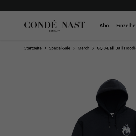
Abo
Einzelhe
Startseite
Special-Sale
Merch
GQ 8-Ball Ball Hoodi
VOGUE
VOGUE
AD
GLAMOUR