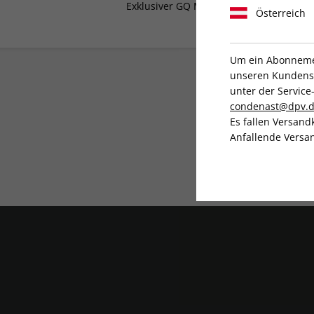
Exklusiver GQ Merch Artikel aus den U.
Österreich
Um ein Abonnemen
unseren Kundenser
unter der Servi
condenast@dpv.
Es fallen Versand
Anfallende Versan
Liefergarantie