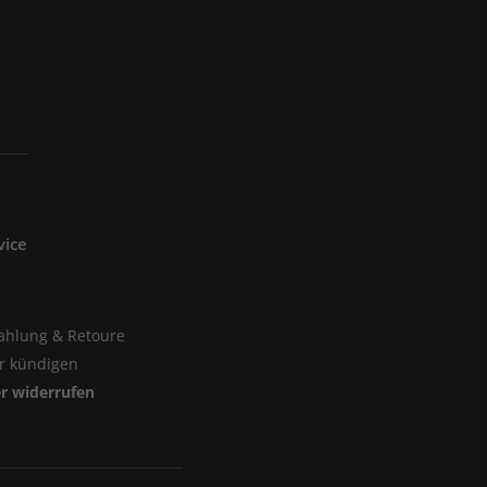
vice
Zahlung & Retoure
er kündigen
er widerrufen