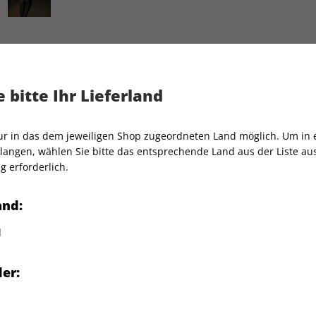
 bitte Ihr Lieferland
GQ 8-Ball Ball Hoodie Gr. S
nur in das dem jeweiligen Shop zugeordneten Land möglich. Um in
-Drops, mit einem Paar
Artikelnummer
2180346
angen, wählen Sie bitte das entsprechende Land aus der Liste aus.
afiken. Limitierter Hoodie,
Verkauf durch
Condé Nas
g erforderlich.
and:
schung
d
M, XL und XXL als Abo Prämie
er:
 FAQ.