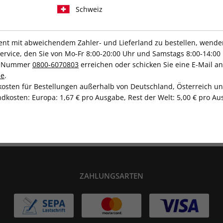
S.A
Schweiz
t mit abweichendem Zahler- und Lieferland zu bestellen, wenden 
vice, den Sie von Mo-Fr 8:00-20:00 Uhr und Samstags 8:00-14:00 
IHRE ABO-VORTEILE
ce-Nummer
0800-6070803
erreichen oder schicken Sie eine E-Mail an
de
.
kosten für Bestellungen außerhalb von Deutschland, Österreich u
dkosten: Europa: 1,67 € pro Ausgabe, Rest der Welt: 5,00 € pro Aus
Hochwertige Prämien
Gratis Versand
ZAHLUNGSARTEN